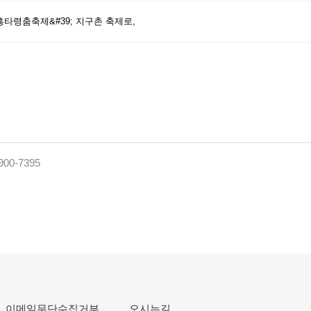
흥타령춤축제&#39; 지구촌 축제로,
900-7395
이메일무단수집거부
오시는길