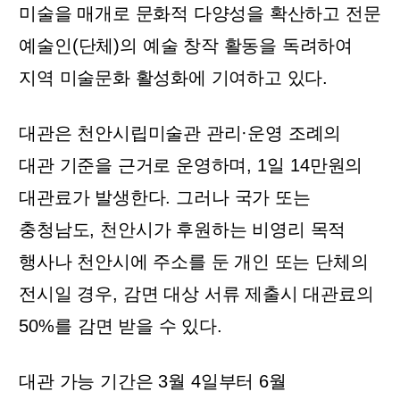
미술을 매개로 문화적 다양성을 확산하고 전문
예술인
(
단체
)
의 예술 창작 활동을 독려하여
지역 미술문화 활성화에 기여하고 있다
.
대관은 천안시립미술관 관리
·
운영 조례의
대관 기준을 근거로 운영하며
, 1
일
14
만원의
대관료가 발생한다
.
그러나 국가 또는
충청남도
,
천안시가 후원하는 비영리 목적
행사나 천안시에 주소를 둔 개인 또는 단체의
전시일 경우
,
감면 대상 서류 제출시 대관료의
50%
를 감면 받을 수 있다
.
대관 가능 기간은
3
월
4
일부터
6
월