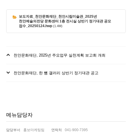
보도자료_천안문화재단_천안시립미술관_2025년
천안예술의전당 문화센터 1층 전시실 상반기 정기대관 공모
접수_20250124.hwp
(1.4M)
이
천안문화재단, 2025년 주요업무 실천계획 보고회 개최
전
글
다
천안문화재단, 한 뼘 갤러리 상반기 정기대관 공고
음
글
메뉴담당자
담당부서
홍보마케팅팀
연락처
041-900-7395