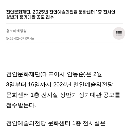
천안문화재단, 2025년 천안예술의전당 문화센터 1층 전시실
상반기 정기대관 공모 접수
홍보마케팅팀
25-02-07 09:46
천안문화재단
(
대표이사 안동순
)
은
2
월
3
일부터
16
일까지
2024
년 천안예술의전당
문화센터
1
층 전시실 상반기 정기대관 공모를
접수받는다
.
천안예술의전당 문화센터
1
층 전시실은