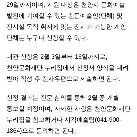
29
일까지이며
,
지원 대상은 천안시 문화예술
발전에 기여할 수 있는 전문예술인
(
단체
)
및
전시실 목적 취지에 맞는 전시가 가능한 개인
·
단체는 누구나 신청할 수 있다
.
대관 신청은
2
월
3
일부터
16
일까지로
,
천안문화재단 누리집에서 신청서 양식을 내려
받아 작성 후 전자우편으로 제출하면 된다
.
선정 결과는 전문 심의를 통해
2
월 중 개별
통보할 예정이며
,
자세한 사항은 천안문화재단
누리집을 참고하거나 시각예술팀
(041-900-
1864)
으로 문의하면 된다
.