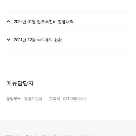
이
2022년 01월 업무추진비 집행내역
전
글
다
2021년 12월 수의계약 현황
음
글
메뉴담당자
담당부서
경영지원팀
연락처
041-900-0351