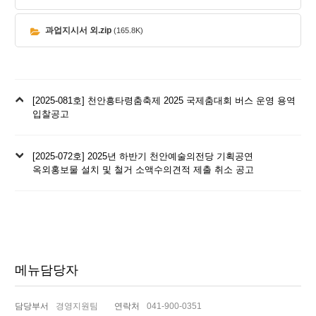
과업지시서 외.zip
(165.8K)
이
[2025-081호] 천안흥타령춤축제 2025 국제춤대회 버스 운영 용역
전
입찰공고
글
다
[2025-072호] 2025년 하반기 천안예술의전당 기획공연
음
옥외홍보물 설치 및 철거 소액수의견적 제출 취소 공고
글
메뉴담당자
담당부서
경영지원팀
연락처
041-900-0351