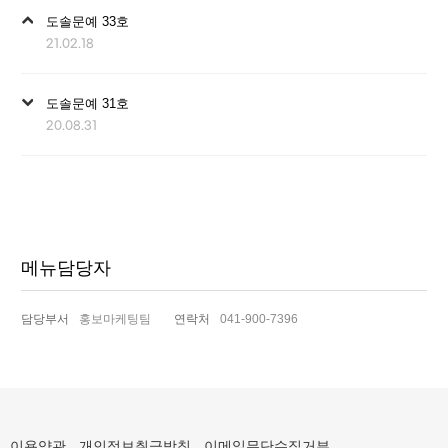
이
도솔문예 33호
전
21.02.18
글
다
도솔문예 31호
음
20.08.31
글
메뉴담당자
담당부서
홍보마케팅팀
연락처
041-900-7396
이용약관
개인정보취급방침
이메일무단수집거부