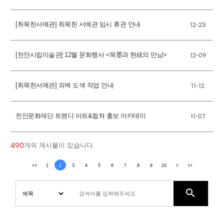
[취묵헌서예관] 취묵헌 서예관 임시 휴관 안내
12-23
[천안시립미술관] 12월 문화행사 <묵墨과 현絃의 만남>
12-09
[취묵헌서예관] 외벽 도색 작업 안내
11-12
천안문화재단 트렌디 아트&컬쳐 홍보 아카데미
11-07
개의 게시물이 있습니다.
490
1
2
3
4
5
6
7
8
9
10
search