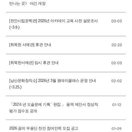
만나는 곳》 야간 개장
[천안시립문학관] 2026년 아카데미 교육 사전 설문조사
03-03
(~3.9.)
[취묵헌 서예관] 휴관 안내
02-23
[취묵헌서예관] 임시 휴관 안내
02-03
[남산문화창작소] 2026년 3월 원데이클래스 운영 안내
02-02
(~3.25.)
「202６년 도솔문예 기획 ˙ 편집 」 용역 제안서 정성적
01-12
평가 점수표 공개
2026 꿈의 무용단 천안 참여인력 모집 공고
01-09