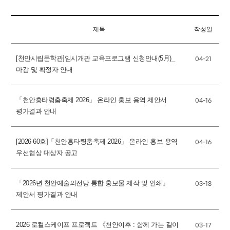
제목
작성일
[천안시립문학관]임시개관 교육프로그램 신청안내(5月)_
04-21
마감 및 확정자 안내
「천안흥타령춤축제 2026」 온라인 홍보 용역 제안서
04-16
평가결과 안내
[2026-60호]「천안흥타령춤축제 2026」 온라인 홍보 용역
04-16
우선협상 대상자 공고
「2026년 천안예술의전당 통합 홍보물 제작 및 인쇄」
03-18
제안서 평가결과 안내
2026 로컬스케이프 프로젝트 《천안이후 : 함께 가는 길이
03-17