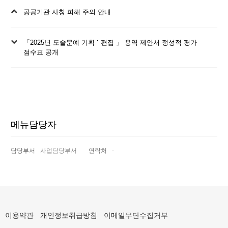
이
공공기관 사칭 피해 주의 안내
전
글
다
「2025년 도솔문예 기획 ˙ 편집 」 용역 제안서 정성적 평가
음
점수표 공개
글
메뉴담당자
담당부서
사업담당부서
연락처
-
이용약관
개인정보취급방침
이메일무단수집거부