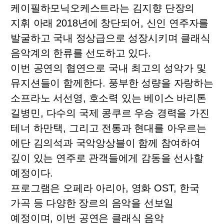
케이필하모닉오케스트라는 김지향 단장의
지휘 아래
2018
년에 창단되어
,
신인 연주자를
발굴하고 국내 정상급으로 성장시키며 클래식
음악계의 한류를 선도하고 있다
.
이번 공연의 협연으로 국내 최고의 성악가 및
뮤지션들이 함께한다
.
풍부한 성량을 자랑하는
소프라노 서선영
,
호소력 있는 베이스 바리톤
길병민
,
다수의 국제 콩쿠르 우승 경력을 가진
테너 하만택
,
그리고 전통과 현대를 아우르는
에단 김의석과 국악앙상블이 함께 참여하여
깊이 있는 연주로 관객들에게 감동을 선사할
예정이다
.
프로그램은 오페라 아리아
,
영화
OST,
한국
가곡 등 다양한 장르의 음악을 선보일
예정이며
,
이번 공연은 클래식 음악