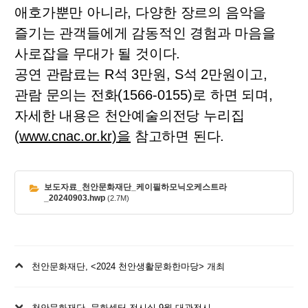
애호가뿐만 아니라
,
다양한 장르의 음악을
즐기는 관객들에게 감동적인 경험과 마음을
사로잡을 무대가 될 것이다
.
공연 관람료는
R
석
3
만원
, S
석
2
만원이고
,
관람 문의는 전화
(1566-0155)
로 하면 되며
,
자세한 내용은 천안예술의전당 누리집
(
www.cnac.or.kr)
을
참고하면 된다
.
보도자료_천안문화재단_케이필하모닉오케스트라
_20240903.hwp
(2.7M)
이
천안문화재단, <2024 천안생활문화한마당> 개최
전
글
다
천안문화재단, 문화센터 전시실 9월 대관전시