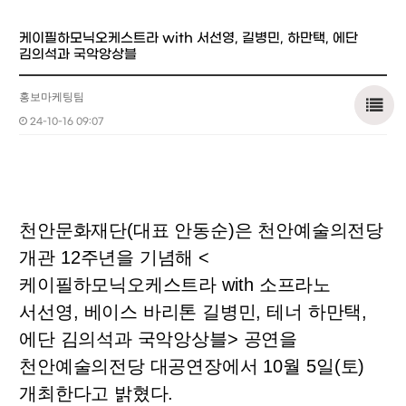
케이필하모닉오케스트라 with 서선영, 길병민, 하만택, 에단
김의석과 국악앙상블
홍보마케팅팀
24-10-16 09:07
천안문화재단
(
대표 안동순
)
은 천안예술의전당
개관
12
주년을 기념해
<
케이필하모닉오케스트라
with
소프라노
서선영
,
베이스 바리톤 길병민
,
테너 하만택
,
에단 김의석과 국악앙상블
>
공연을
천안예술의전당 대공연장에서
10
월
5
일
(
토
)
개최한다고 밝혔다
.