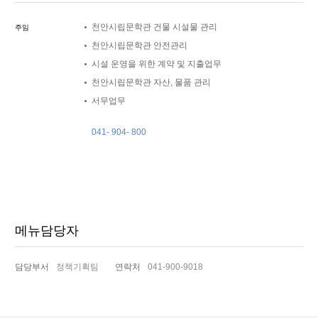
천안시립문학관 건물 시설물 관리
주임
천안시립문학관 안전관리
시설 운영을 위한 계약 및 지출업무
천안시립문학관 자산, 물품 관리
서무업무
041- 904- 800
메뉴담당자
담당부서
정책기획팀
연락처
041-900-9018