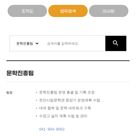
조직도
업무검색
이사회
search
문학진흥팀
문학진흥팀 운영 총괄 및 기획 조정
팀장
천안시립문학관 중장기 운영계획 수립
대외 협력 및 문학 네트워크 구축
수장고 설치 계획 수립 및 관리
041- 904- 8002