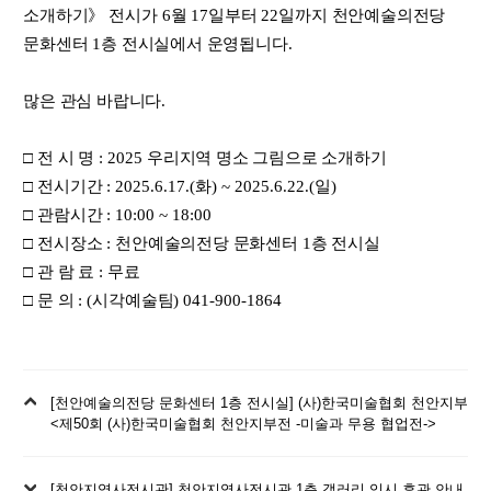
소개하기
》
전시가
6
월
17
일부터
22
일까지 천안예술의전당
문화센터
1
층 전시실에서 운영됩니다
.
많은 관심 바랍니다
.
□
전 시 명
: 2025
우리지역 명소 그림으로 소개하기
□
전시기간
: 2025.6.17.(
화
) ~ 2025.6.22.(
일
)
□
관람시간
: 10:00 ~ 18:00
□
전시장소
:
천안예술의전당 문화센터
1
층 전시실
□
관 람 료
:
무료
□
문 의
: (
시각예술팀
) 041-900-1864
이
[천안예술의전당 문화센터 1층 전시실] (사)한국미술협회 천안지부
전
<제50회 (사)한국미술협회 천안지부전 -미술과 무용 협업전->
글
다
[천안지역사전시관] 천안지역사전시관 1층 갤러리 임시 휴관 안내