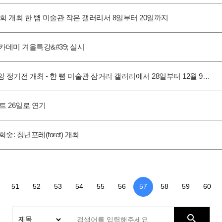
회 개최 한 뼘 미술관 작은 갤러리서 8일부터 20일까지
카데미 겨울특강&#39; 실시
 정기전 개최 - 한 뼘 미술관 삼거리 갤러리에서 28일부터 12월 9…
서트 26일로 연기
: 청년포레(foret) 개최
맨끝
51
52
53
54
55
56
57
58
59
60
search