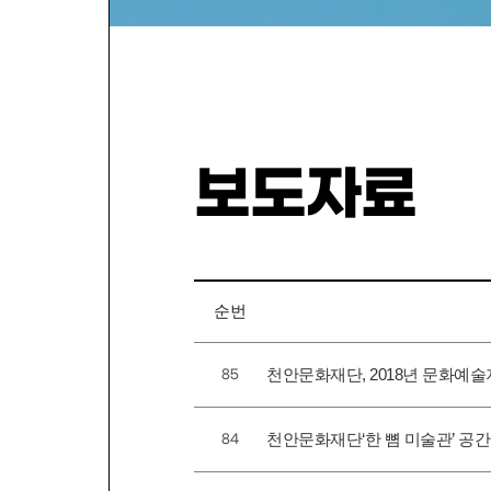
보도자료
순번
천안문화재단, 2018년 문화예
85
천안문화재단‘한 뼘 미술관’ 공
84