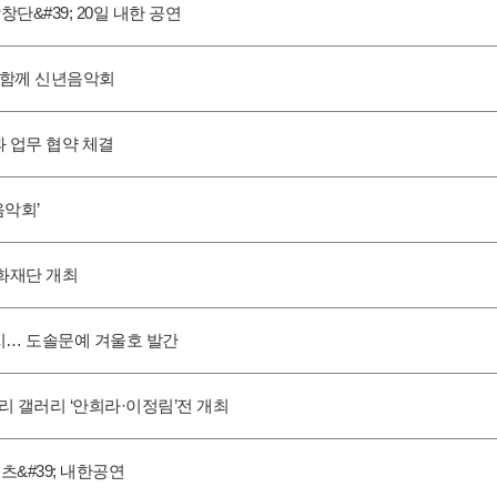
단&#39; 20일 내한 공연
과 함께 신년음악회
 업무 협약 체결
음악회’
문화재단 개최
… 도솔문예 겨울호 발간
리 갤러리 ‘안희라·이정림’전 개최
츠&#39; 내한공연